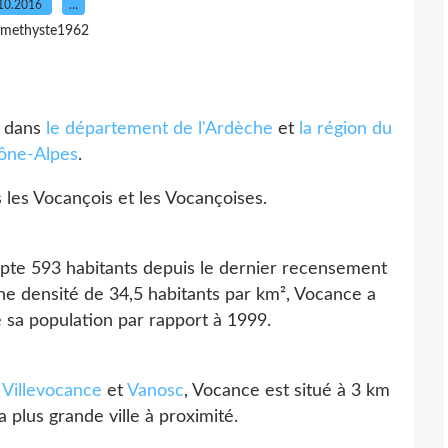
10.2016
…
amethyste1962
é dans
le département de l'Ardèche
et
la région du
ône-Alpes
.
 les Vocançois et les Vocançoises.
te 593 habitants depuis le dernier recensement
ne densité de 34,5 habitants par km², Vocance a
 sa population par rapport à 1999.
,
Villevocance
et
Vanosc
, Vocance est situé à 3 km
a plus grande ville à proximité.