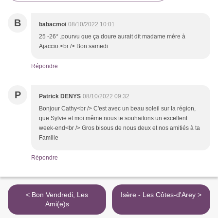
B
babacmoi
08/10/2022 10:01
25 -26* .pourvu que ça doure aurait dit madame mère à
Ajaccio.<br /> Bon samedi
Répondre
P
Patrick DENYS
08/10/2022 09:32
Bonjour Cathy<br /> C'est avec un beau soleil sur la région,
que Sylvie et moi même nous te souhaitons un excellent
week-end<br /> Gros bisous de nous deux et nos amitiés à ta
Famille
Répondre
< Bon Vendredi, Les
Isère - Les Côtes-d'Arey >
Ami(e)s