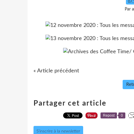
07.
Par 
« Article précédent
Reto
Partager cet article
Repost
0
S'inscrire à la newsletter