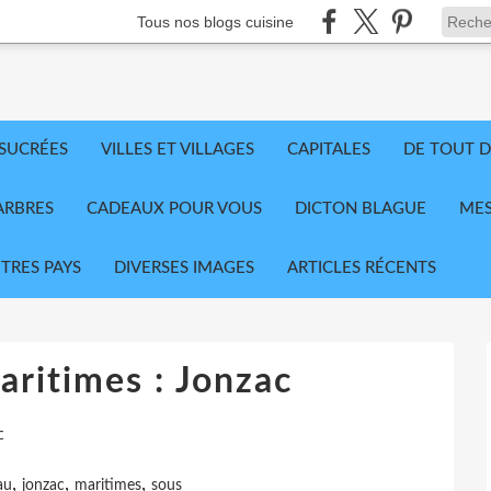
Tous nos blogs cuisine
 SUCRÉES
VILLES ET VILLAGES
CAPITALES
DE TOUT D
ARBRES
CADEAUX POUR VOUS
DICTON BLAGUE
MES
TRES PAYS
DIVERSES IMAGES
ARTICLES RÉCENTS
ritimes : Jonzac
c
,
,
,
au
jonzac
maritimes
sous