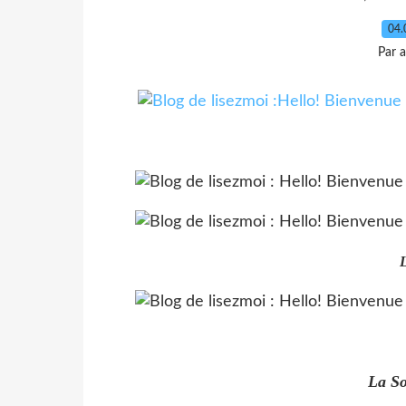
04.
Par 
L
La So