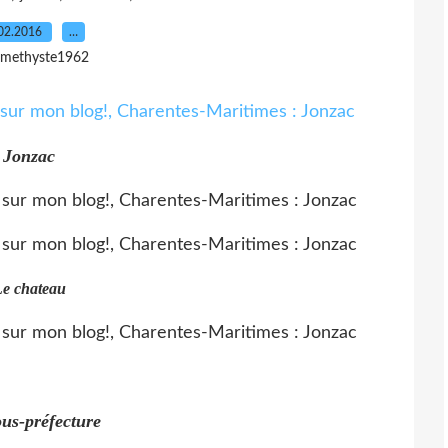
02.2016
…
amethyste1962
Jonzac
e chateau
us-préfecture