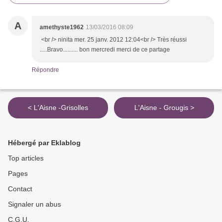
A
amethyste1962
13/03/2016 08:09
<br /> ninita mer. 25 janv. 2012 12:04<br /> Très réussi
.....Bravo.......... bon mercredi merci de ce partage
Répondre
< L'Aisne -Grisolles
L'Aisne - Grougis >
Hébergé par Eklablog
Top articles
Pages
Contact
Signaler un abus
C.G.U.