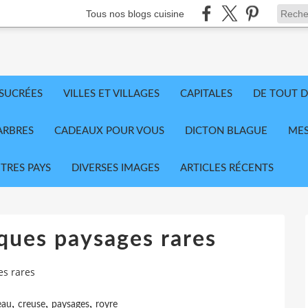
Tous nos blogs cuisine
 SUCRÉES
VILLES ET VILLAGES
CAPITALES
DE TOUT D
ARBRES
CADEAUX POUR VOUS
DICTON BLAGUE
MES
TRES PAYS
DIVERSES IMAGES
ARTICLES RÉCENTS
lques paysages rares
es rares
,
,
,
eau
creuse
paysages
royre