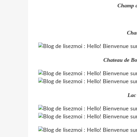
Champ d
Chat
Chateau de Bou
Lac 