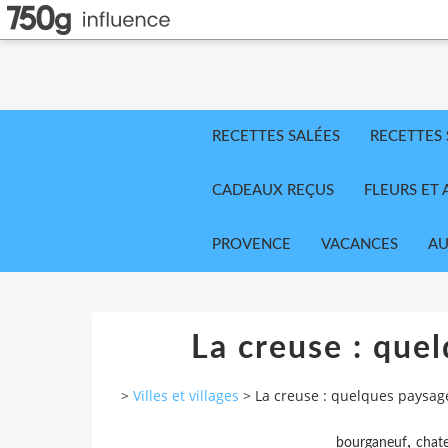
RECETTES SALÉES
RECETTES
CADEAUX REÇUS
FLEURS ET 
PROVENCE
VACANCES
AU
La creuse : que
>
Villes et villages
>
La creuse : quelques paysag
,
bourganeuf
chat