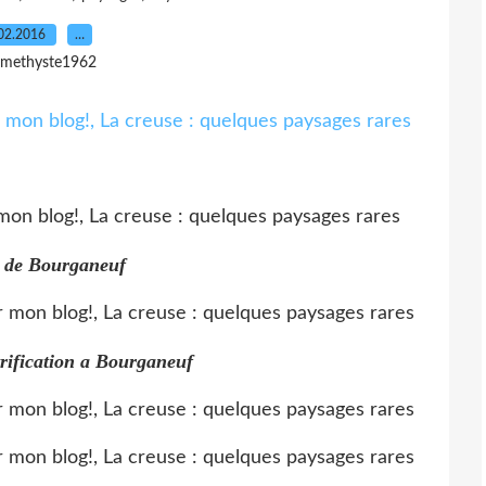
02.2016
…
amethyste1962
r de Bourganeuf
trification a Bourganeuf