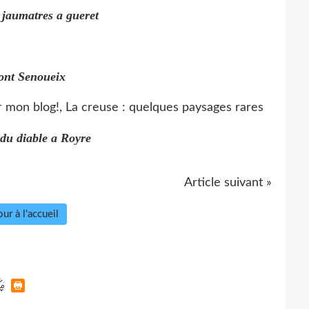
 jaumatres a gueret
ont Senoueix
 du diable a Royre
Article suivant »
ur à l'accueil