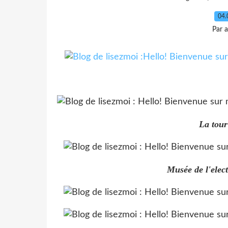
04.
Par 
La tou
Musée de l'elec