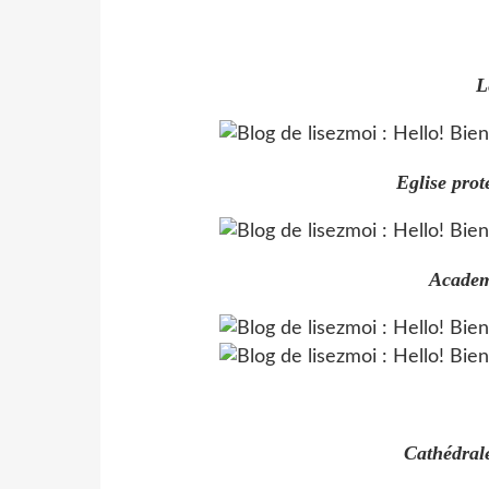
L
Eglise prot
Academ
Cathédral