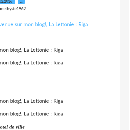
02.2016
…
amethyste1962
otel de ville