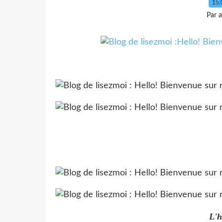
15.
Par 
L'h