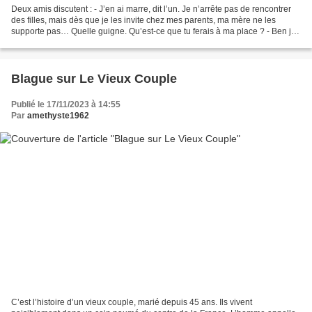
Deux amis discutent : - J’en ai marre, dit l’un. Je n’arrête pas de rencontrer
des filles, mais dès que je les invite chez mes parents, ma mère ne les
supporte pas… Quelle guigne. Qu’est-ce que tu ferais à ma place ? - Ben je
ne sais pas moi. Et si tu...
Blague sur Le Vieux Couple
Publié le 17/11/2023 à 14:55
Par
amethyste1962
C’est l’histoire d’un vieux couple, marié depuis 45 ans. Ils vivent