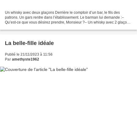
Un whisky avec deux glaçons Derrière le comptoir d’un bar, le fils des
patrons. Un gars rentre dans l’établissement. Le barman lui demande :–
Qu’est-ce que vous désirez prendre, Monsieur ?– Un whisky avec 2 glaçons,
s’il vous plaît, répond le gars. Le...
La belle-fille idéale
Publié le 21/11/2023 à 11:56
Par
amethyste1962