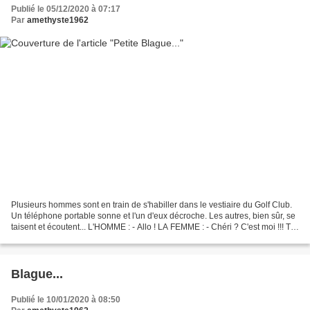
Publié le 05/12/2020 à 07:17
Par
amethyste1962
Plusieurs hommes sont en train de s'habiller dans le vestiaire du Golf Club.
Un téléphone portable sonne et l'un d'eux décroche. Les autres, bien sûr, se
taisent et écoutent... L'HOMME : - Allo ! LA FEMME : - Chéri ? C'est moi !!! Tu
es au Club ? - Oui....
Blague...
Publié le 10/01/2020 à 08:50