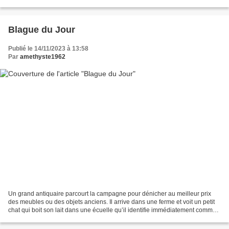
bonne action… Si les petits...
Blague du Jour
Publié le 14/11/2023 à 13:58
Par
amethyste1962
Un grand antiquaire parcourt la campagne pour dénicher au meilleur prix
des meubles ou des objets anciens. Il arrive dans une ferme et voit un petit
chat qui boit son lait dans une écuelle qu’il identifie immédiatement comme
datant de l’époque romaine....