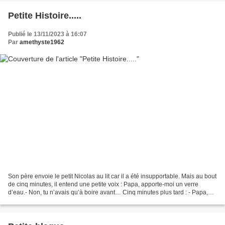
Petite Histoire.....
Publié le 13/11/2023 à 16:07
Par
amethyste1962
Son père envoie le petit Nicolas au lit car il a été insupportable. Mais au bout
de cinq minutes, il entend une petite voix : Papa, apporte-moi un verre
d’eau.- Non, tu n’avais qu’à boire avant… Cinq minutes plus tard : - Papa,
apporte-moi un verre d’eau.-...