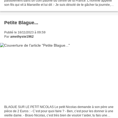
paisiblement dans un coin paumé du centre de la France. L’homme appelle
son fils qui vit à Marseille et lui dit :- Je suis désolé de te gâcher ta journée,
mais je dois te dire que ta...
Petite Blague...
Publié le 16/11/2023 à 09:59
Par
amethyste1962
BLAGUE SUR LE PETIT NICOLAS Le petit Nicolas demande à son père une
pièce de 2 Euros : - C’est pour quoi faire ? - Ben, c’est pour les donner à une
vieille dame. - Bravo Nicolas, c’est très bien de vouloir l’aider, tu fais une