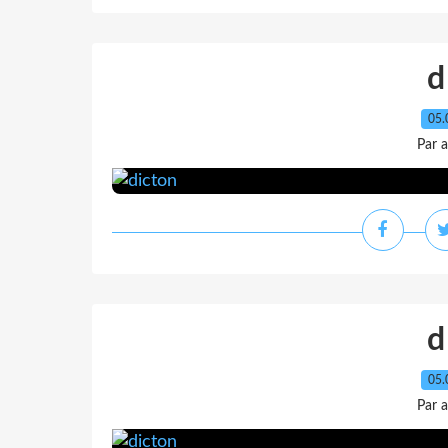
d
05.
Par 
d
05.
Par 