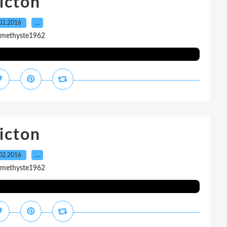
icton
02.2016
…
amethyste1962
icton
02.2016
…
amethyste1962