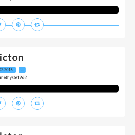
icton
02.2016
…
amethyste1962