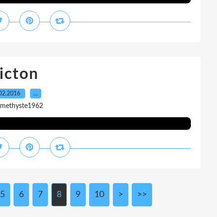
icton
02.2016
…
amethyste1962
5
6
7
8
9
10
>
>>