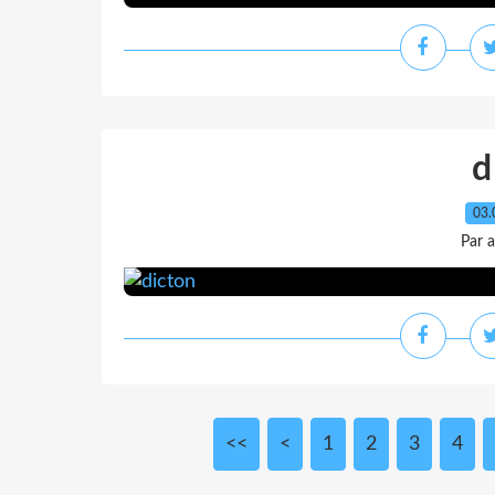
d
03.
Par 
<<
<
1
2
3
4