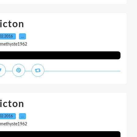
icton
02.2016
…
amethyste1962
icton
02.2016
…
amethyste1962