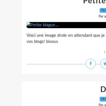
Petite
08.
Par 
Voici une image drole en attendant que je r
vos blogs! bisous
L
D
08.
Par 