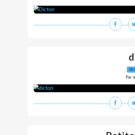
d
08.
Par 