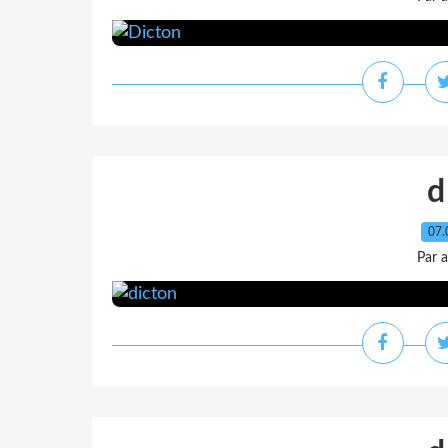
d
07.
Par 