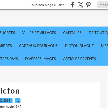
Tous nos blogs cuisine
 SUCRÉES
VILLES ET VILLAGES
CAPITALES
DE TOUT D
ARBRES
CADEAUX POUR VOUS
DICTON BLAGUE
MES
TRES PAYS
DIVERSES IMAGES
ARTICLES RÉCENTS
icton
02.2016
…
amethyste1962