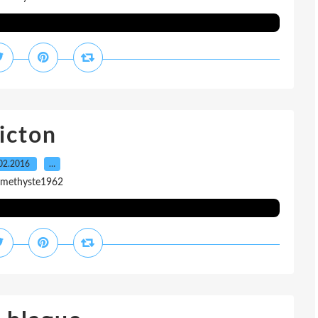
icton
02.2016
…
amethyste1962