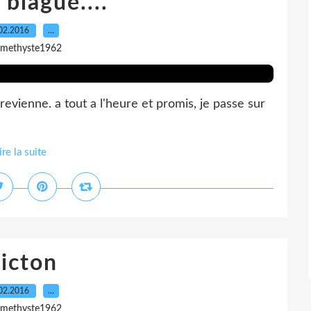
 blague....
02.2016
…
amethyste1962
evienne. a tout a l'heure et promis, je passe sur
ire la suite
icton
02.2016
…
amethyste1962