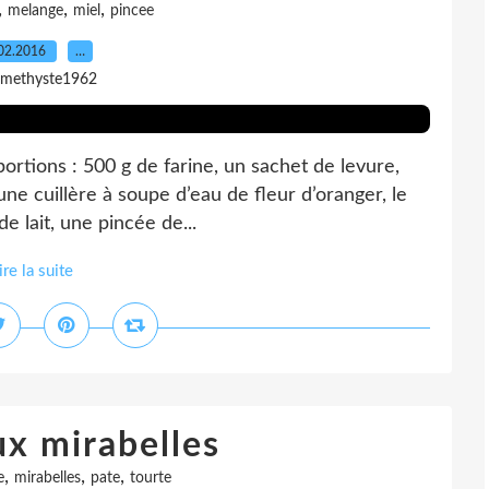
,
,
,
melange
miel
pincee
02.2016
…
amethyste1962
portions : 500 g de farine, un sachet de levure,
une cuillère à soupe d’eau de fleur d’oranger, le
e lait, une pincée de...
ire la suite
ux mirabelles
,
,
,
e
mirabelles
pate
tourte