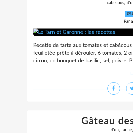
,
cabecous
d’o
09.
Par 
Recette de tarte aux tomates et cabécous
feuilletée prête à dérouler, 6 tomates, 2 oi
citron, un bouquet de basilic, sel, poivre. P
L
Gâteau des
,
d’un
farine