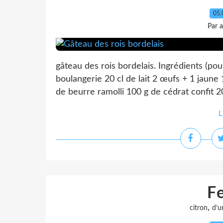
05.
Par 
gâteau des rois bordelais. Ingrédients (pou
boulangerie 20 cl de lait 2 œufs + 1 jaune
de beurre ramolli 100 g de cédrat confit 20
L
F
,
citron
d’u