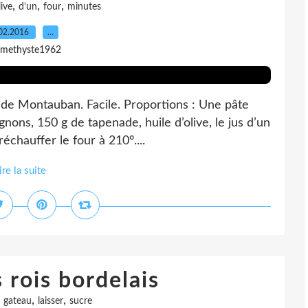
,
,
,
live
d’un
four
minutes
02.2016
…
amethyste1962
 de Montauban. Facile. Proportions : Une pâte
gnons, 150 g de tapenade, huile d’olive, le jus d’un
réchauffer le four à 210°....
ire la suite
 rois bordelais
,
,
,
gateau
laisser
sucre