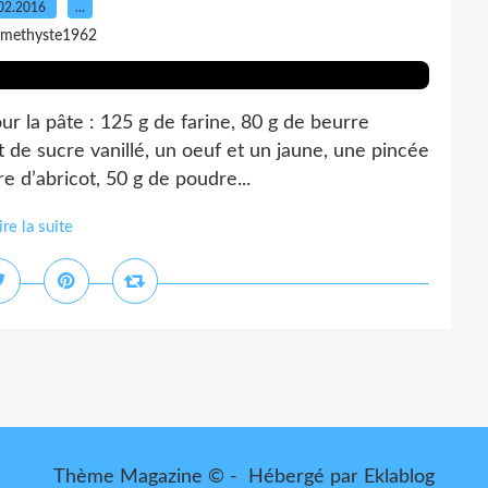
02.2016
…
amethyste1962
ur la pâte : 125 g de farine, 80 g de beurre
et de sucre vanillé, un oeuf et un jaune, une pincée
re d’abricot, 50 g de poudre...
ire la suite
Thème Magazine © - Hébergé par
Eklablog