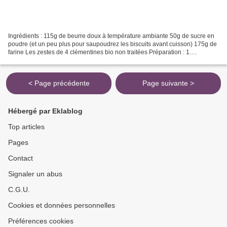
Ingrédients : 115g de beurre doux à température ambiante 50g de sucre en
poudre (et un peu plus pour saupoudrez les biscuits avant cuisson) 175g de
farine Les zestes de 4 clémentines bio non traitées Préparation : 1.
Préchauffez le four à 190°C 2. Tapissez...
< Page précédente
Page suivante >
Hébergé par Eklablog
Top articles
Pages
Contact
Signaler un abus
C.G.U.
Cookies et données personnelles
Préférences cookies