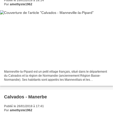
Publié le 26/01/2018 à 18:14
Par
amethyste1962
Manneville-la-Pipard est un petit village français, situé dans le département
du Calvados et la région de Normandie (anciennement Région Basse-
Normandie). Ses habitants sont appelés les Mannevillais et les
Mannevillaises. La commune s'étend sur 6,3 km²...
Calvados - Manerbe
Publié le 26/01/2018 à 17:41
Par
amethyste1962