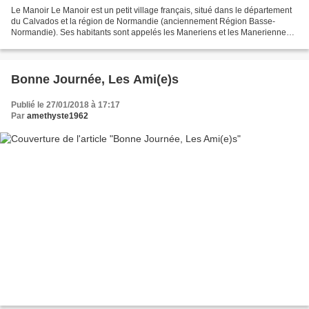
Le Manoir Le Manoir est un petit village français, situé dans le département
du Calvados et la région de Normandie (anciennement Région Basse-
Normandie). Ses habitants sont appelés les Maneriens et les Maneriennes.
La commune s'étend sur 5,9 km² et compte...
Bonne Journée, Les Ami(e)s
Publié le 27/01/2018 à 17:17
Par
amethyste1962