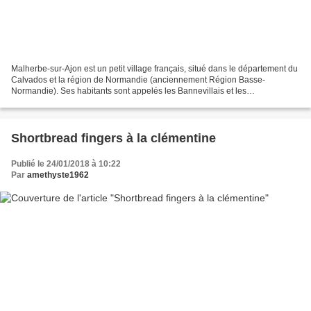
Malherbe-sur-Ajon est un petit village français, situé dans le département du
Calvados et la région de Normandie (anciennement Région Basse-
Normandie). Ses habitants sont appelés les Bannevillais et les
Bannevillaises. La commune s'étend sur 11,8 km²...
Shortbread fingers à la clémentine
Publié le 24/01/2018 à 10:22
Par
amethyste1962