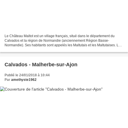
Le Château Maltot est un village français, situé dans le département du
Calvados et la région de Normandie (anciennement Région Basse-
Normandie). Ses habitants sont appelés les Maltutais et les Maltutaises. La
commune s'étend sur 4,2 km² et compte 1 095...
Calvados - Malherbe-sur-Ajon
Publié le 24/01/2018 à 10:44
Par
amethyste1962