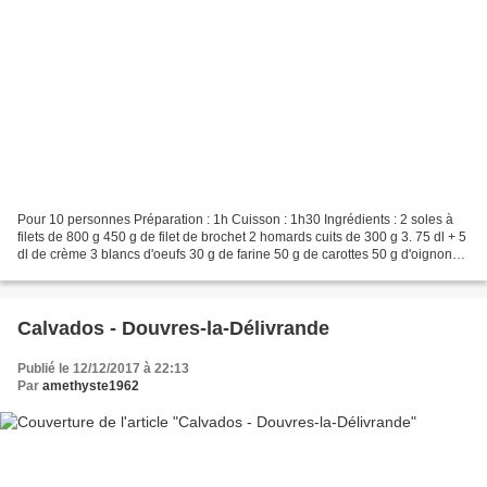
Pour 10 personnes Préparation : 1h Cuisson : 1h30 Ingrédients : 2 soles à
filets de 800 g 450 g de filet de brochet 2 homards cuits de 300 g 3. 75 dl + 5
dl de crème 3 blancs d'oeufs 30 g de farine 50 g de carottes 50 g d'oignons 1
bouquet garni 70 g...
Calvados - Douvres-la-Délivrande
Publié le 12/12/2017 à 22:13
Par
amethyste1962