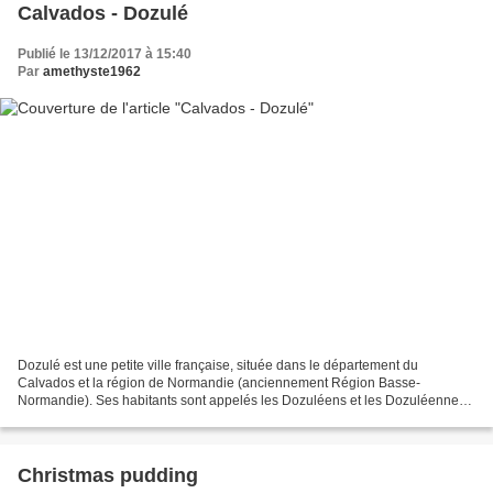
Calvados - Dozulé
Publié le 13/12/2017 à 15:40
Par
amethyste1962
Dozulé est une petite ville française, située dans le département du
Calvados et la région de Normandie (anciennement Région Basse-
Normandie). Ses habitants sont appelés les Dozuléens et les Dozuléennes.
La commune s'étend sur 5,2 km² et compte 2 174...
Christmas pudding