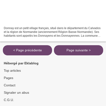
Donnay est un petit village français, situé dans le département du Calvados
et la région de Normandie (anciennement Région Basse-Normandie). Ses
habitants sont appelés les Donnayens et les Donnayennes. La commune
s'étend sur 11,2 km² et compte 262 habitants...
< Page précédente
Page suivante >
Hébergé par Eklablog
Top articles
Pages
Contact
Signaler un abus
C.G.U.