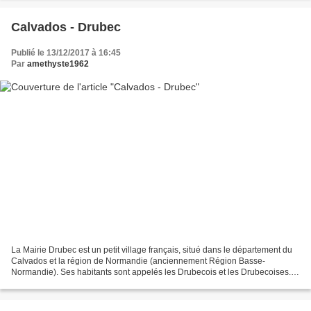
Calvados - Drubec
Publié le 13/12/2017 à 16:45
Par
amethyste1962
La Mairie Drubec est un petit village français, situé dans le département du
Calvados et la région de Normandie (anciennement Région Basse-
Normandie). Ses habitants sont appelés les Drubecois et les Drubecoises.
La commune s'étend sur 3,1 km² et compte...