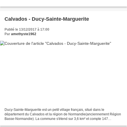
Calvados - Ducy-Sainte-Marguerite
Publié le 13/12/2017 à 17:00
Par
amethyste1962
Ducy-Sainte-Marguerite est un petit village français, situé dans le
département du Calvados et la région de Normandie(anciennement Région
Basse-Normandie). La commune s'étend sur 3,6 km² et compte 147
habitants depuis le dernier recensement de la population...