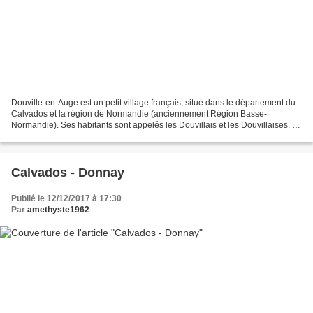
Douville-en-Auge est un petit village français, situé dans le département du
Calvados et la région de Normandie (anciennement Région Basse-
Normandie). Ses habitants sont appelés les Douvillais et les Douvillaises. La
commune s'étend sur 6,2 km² et compte...
Calvados - Donnay
Publié le 12/12/2017 à 17:30
Par
amethyste1962