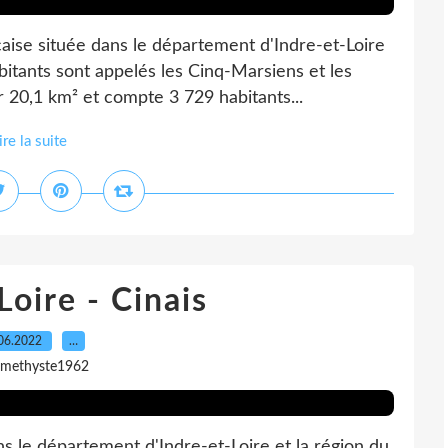
nçaise située dans le département d'Indre-et-Loire
abitants sont appelés les Cinq-Marsiens et les
20,1 km² et compte 3 729 habitants...
ire la suite
Loire - Cinais
06.2022
…
amethyste1962
ans le département d'Indre-et-Loire et la région du