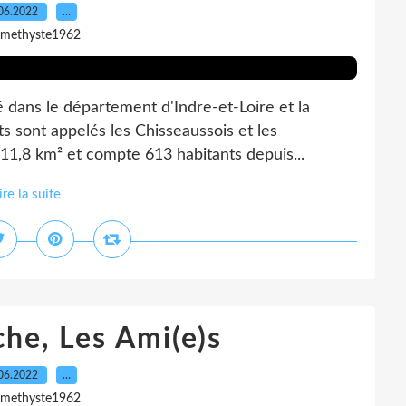
06.2022
…
amethyste1962
ué dans le département d'Indre-et-Loire et la
ts sont appelés les Chisseaussois et les
1,8 km² et compte 613 habitants depuis...
ire la suite
he, Les Ami(e)s
06.2022
…
amethyste1962