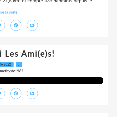
21,8 km² et compte 439 habitants depuis le...
ire la suite
 Les Ami(e)s!
06.2022
…
amethyste1962