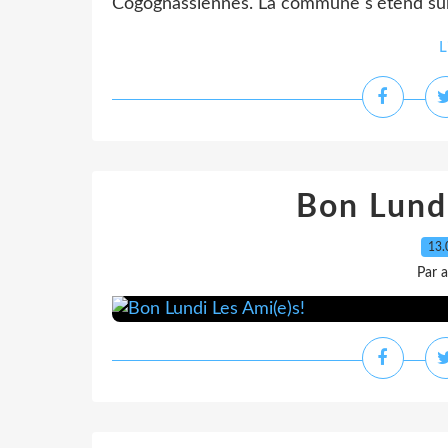
Cogognassiennes. La commune s'étend sur 
L
Bon Lundi
13.
Par 