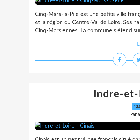
Cinq-Mars-la-Pile est une petite ville fra
et la région du Centre-Val de Loire. Ses h
Cinq-Marsiennes. La commune s'étend sur 
L
Indre-et-
13.
Par 
Cinais est un petit village français situé d