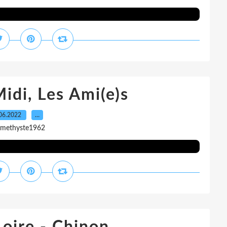
idi, Les Ami(e)s
06.2022
…
amethyste1962