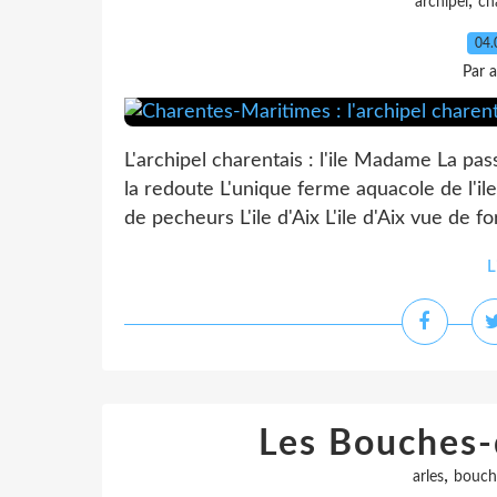
,
archipel
ch
04.
Par 
L'archipel charentais : l'ile Madame La p
la redoute L'unique ferme aquacole de l'ile
de pecheurs L'ile d'Aix L'ile d'Aix vue de f
L
Les Bouches-
,
arles
bouch