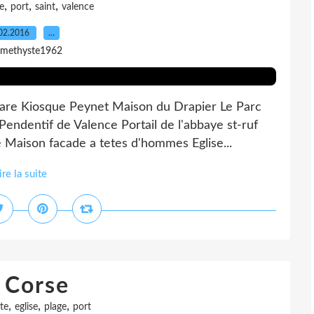
,
,
,
se
port
saint
valence
02.2016
…
amethyste1962
 gare Kiosque Peynet Maison du Drapier Le Parc
endentif de Valence Portail de l'abbaye st-ruf
 Maison facade a tetes d'hommes Eglise...
ire la suite
 Corse
,
,
,
te
eglise
plage
port