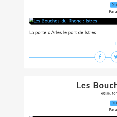
04.
Par 
La porte d'Arles le port de Istres
L
Les Bouc
,
eglise
for
04.
Par 