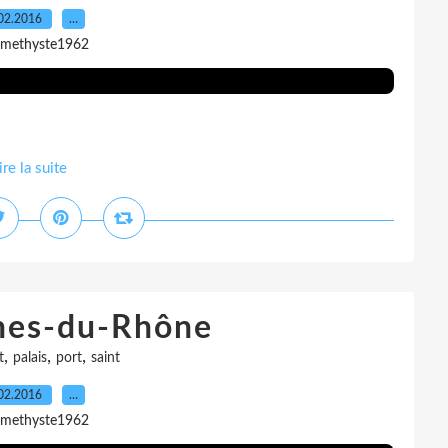
02.2016
…
amethyste1962
ire la suite
hes-du-Rhône
,
,
,
t
palais
port
saint
02.2016
…
amethyste1962