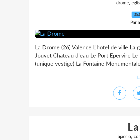
,
drome
egli
05.
Par 
La Drome (26) Valence L'hotel de ville La
Jouvet Chateau d'eau Le Port Epervire Le P
(unique vestige) La Fontaine Monumentale
L
La
,
ajaccio
cor