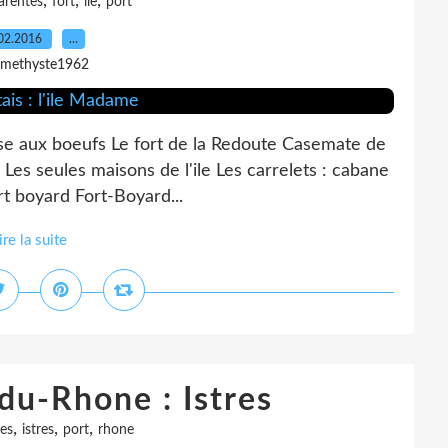
,
,
,
arentes
fort
ile
port
02.2016
…
amethyste1962
asse aux boeufs Le fort de la Redoute Casemate de
 Les seules maisons de l'ile Les carrelets : cabane
ort boyard Fort-Boyard...
ire la suite
du-Rhone : Istres
,
,
,
es
istres
port
rhone