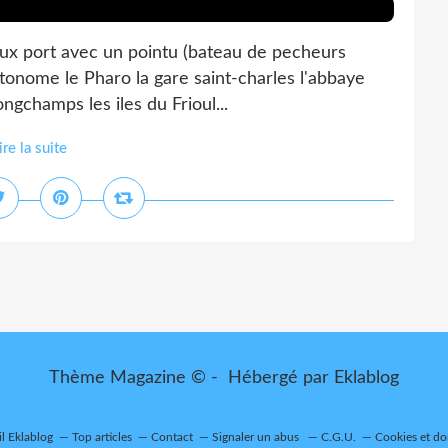
ieux port avec un pointu (bateau de pecheurs
autonome le Pharo la gare saint-charles l'abbaye
Longchamps les iles du Frioul...
ire la suite
Thème Magazine © - Hébergé par
Eklablog
il Eklablog
Top articles
Contact
Signaler un abus
C.G.U.
Cookies et do