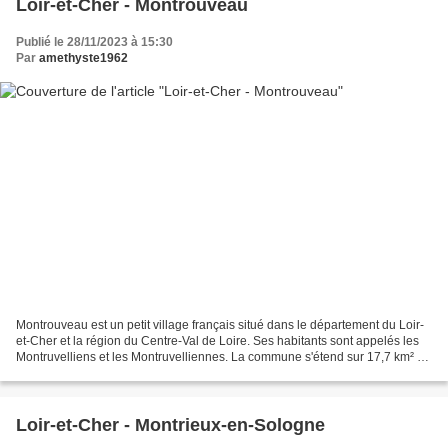
Loir-et-Cher - Montrouveau
Publié le 28/11/2023 à 15:30
Par
amethyste1962
Montrouveau est un petit village français situé dans le département du Loir-
et-Cher et la région du Centre-Val de Loire. Ses habitants sont appelés les
Montruvelliens et les Montruvelliennes. La commune s'étend sur 17,7 km² et
compte 153 habitants depuis...
Loir-et-Cher - Montrieux-en-Sologne