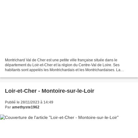
Montrichard Val de Cher est une petite ville française située dans le
département du Loir-et-Cher et la région du Centre-Val de Loire. Ses
habitants sont appelés les Montrichardais et les Montrichardaises. La
commune s'étend sur 19,2 km² et compte 3 719...
Loir-et-Cher - Montoire-sur-le-Loir
Publié le 28/11/2023 à 14:49
Par
amethyste1962