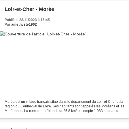
Loir-et-Cher - Morée
Publié le 28/11/2023 à 15:45
Par
amethyste1962
Morée est un village français situé dans le département du Loir-et-Cher et la
région du Centre-Val de Loire. Ses habitants sont appelés les Moréens et les
Moréennes. La commune s'étend sur 25,8 km² et compte 1 083 habitants
depuis le dernier recensement...