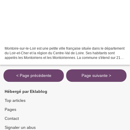
Montoire-sur-le-Loir est une petite ville française située dans le département
du Loir-et-Cher et la région du Centre-Val de Loire. Ses habitants sont
appelés les Montoiriens et les Montoiriennes. La commune s'étend sur 21
km² et compte 3 721 habitants...
< Page précédente
Page suivante >
Hébergé par Eklablog
Top articles
Pages
Contact
Signaler un abus