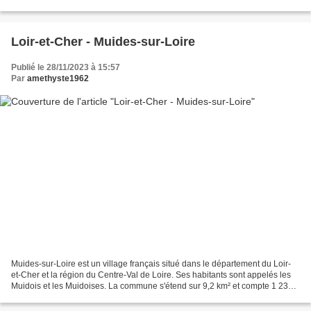
527 habitants depuis le dernier recensement...
Loir-et-Cher - Muides-sur-Loire
Publié le 28/11/2023 à 15:57
Par
amethyste1962
Muides-sur-Loire est un village français situé dans le département du Loir-
et-Cher et la région du Centre-Val de Loire. Ses habitants sont appelés les
Muidois et les Muidoises. La commune s'étend sur 9,2 km² et compte 1 235
habitants depuis le dernier...