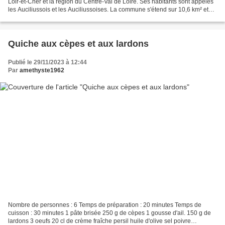
Loir-et-Cher et la région du Centre-Val de Loire. Ses habitants sont appelés
les Auciliussois et les Auciliussoises. La commune s'étend sur 10,6 km² et
compte 377 habitants depuis...
Quiche aux cèpes et aux lardons
Publié le 29/11/2023 à 12:44
Par
amethyste1962
Nombre de personnes : 6 Temps de préparation : 20 minutes Temps de
cuisson : 30 minutes 1 pâte brisée 250 g de cèpes 1 gousse d'ail. 150 g de
lardons 3 oeufs 20 cl de crème fraîche persil huile d'olive sel poivre