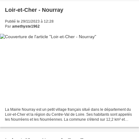
Loir-et-Cher - Nourray
Publié le 29/11/2023 à 12:28
Par
amethyste1962
La Mairie Nourray est un petit village français situé dans le département du
Loir-et-Cher et la région du Centre-Val de Loire. Ses habitants sont appelés
les Nourréens et les Nourréennes. La commune s'étend sur 12,2 km² et
compte 117 habitants depuis...