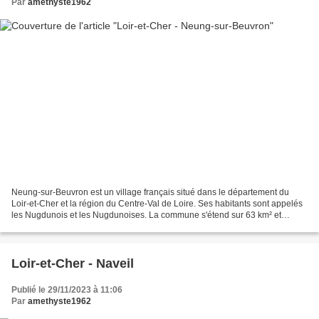
Par
amethyste1962
Neung-sur-Beuvron est un village français situé dans le département du
Loir-et-Cher et la région du Centre-Val de Loire. Ses habitants sont appelés
les Nugdunois et les Nugdunoises. La commune s'étend sur 63 km² et
compte 1 242 habitants depuis le dernier...
Loir-et-Cher - Naveil
Publié le 29/11/2023 à 11:06
Par
amethyste1962