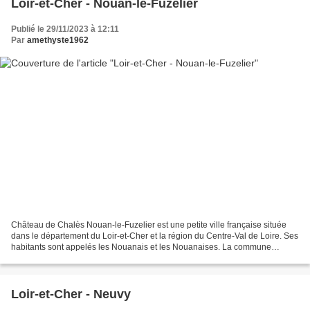
Loir-et-Cher - Nouan-le-Fuzelier
Publié le 29/11/2023 à 12:11
Par
amethyste1962
Château de Chalès Nouan-le-Fuzelier est une petite ville française située
dans le département du Loir-et-Cher et la région du Centre-Val de Loire. Ses
habitants sont appelés les Nouanais et les Nouanaises. La commune
s'étend sur 85,5 km² et compte 2 323...
Loir-et-Cher - Neuvy