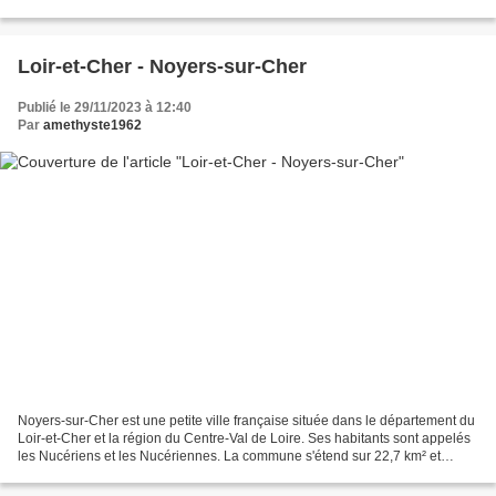
Optionnel : fromage râpé Préchauffez le...
Loir-et-Cher - Noyers-sur-Cher
Publié le 29/11/2023 à 12:40
Par
amethyste1962
Noyers-sur-Cher est une petite ville française située dans le département du
Loir-et-Cher et la région du Centre-Val de Loire. Ses habitants sont appelés
les Nucériens et les Nucériennes. La commune s'étend sur 22,7 km² et
compte 2 721 habitants depuis...