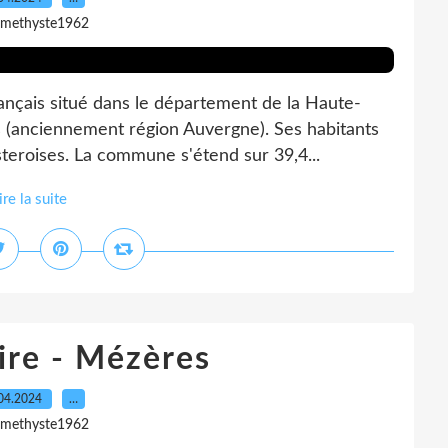
amethyste1962
rançais situé dans le département de la Haute-
s (anciennement région Auvergne). Ses habitants
teroises. La commune s'étend sur 39,4...
ire la suite
ire - Mézères
04.2024
…
amethyste1962