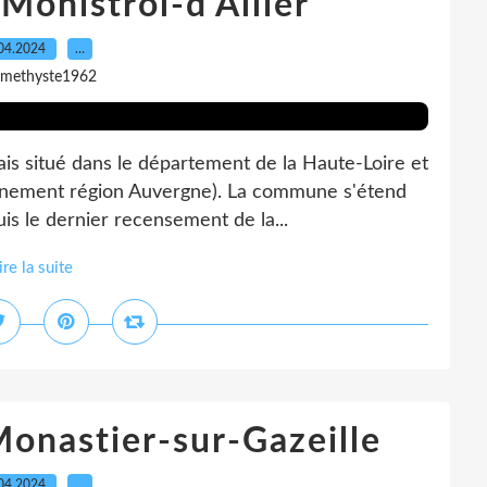
Monistrol-d'Allier
04.2024
…
amethyste1962
nçais situé dans le département de la Haute-Loire et
nnement région Auvergne). La commune s'étend
is le dernier recensement de la...
ire la suite
Monastier-sur-Gazeille
04.2024
…