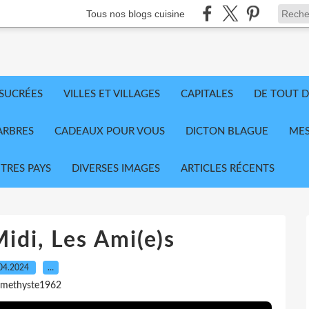
Tous nos blogs cuisine
 SUCRÉES
VILLES ET VILLAGES
CAPITALES
DE TOUT D
ARBRES
CADEAUX POUR VOUS
DICTON BLAGUE
MES
TRES PAYS
DIVERSES IMAGES
ARTICLES RÉCENTS
idi, Les Ami(e)s
04.2024
…
amethyste1962