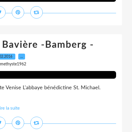
a Bavière -Bamberg -
02.2016
…
amethyste1962
tite Venise L'abbaye bénédictine St. Michael.
ire la suite