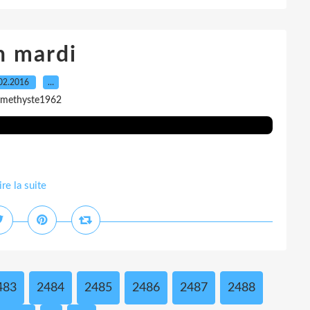
n mardi
02.2016
…
amethyste1962
ire la suite
483
2484
2485
2486
2487
2488