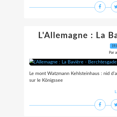
L'Allemagne : La B
19.
Par 
Le mont Watzmann Kehlsteinhaus : nid d'ai
sur le Königssee
L