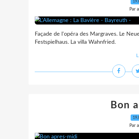
19.
Par 
Façade de l'opéra des Margraves. Le Neues 
Festspielhaus. La villa Wahnfried.
L
Bon a
19.
Par 