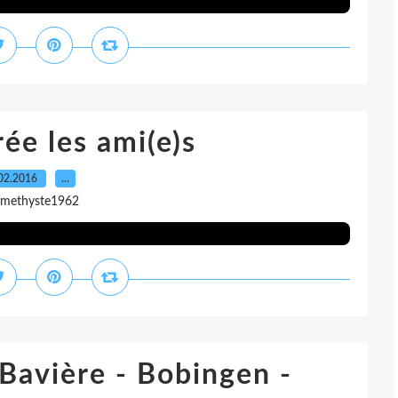
ée les ami(e)s
02.2016
…
amethyste1962
 Bavière - Bobingen -