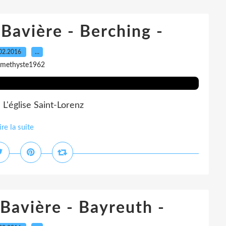
 Bavière - Berching -
02.2016
…
amethyste1962
a L'église Saint-Lorenz
ire la suite
 Bavière - Bayreuth -