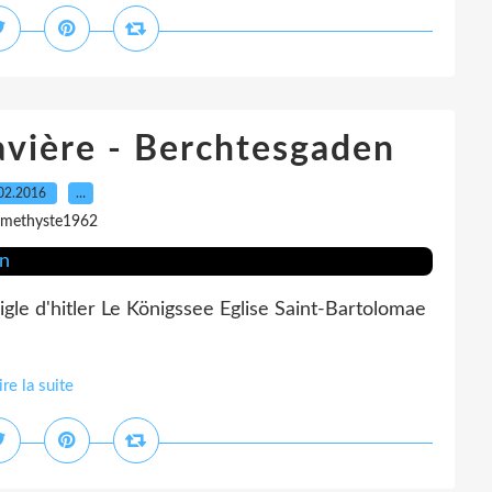
avière - Berchtesgaden
02.2016
…
amethyste1962
gle d'hitler Le Königssee Eglise Saint-Bartolomae
ire la suite