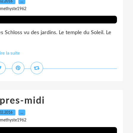
02.2016
…
amethyste1962
Schloss vu des jardins. Le temple du Soleil. Le
ire la suite
pres-midi
02.2016
…
amethyste1962