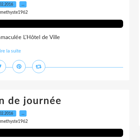
02.2016
…
amethyste1962
immaculée L'Hôtel de Ville
ire la suite
n de journée
02.2016
…
amethyste1962