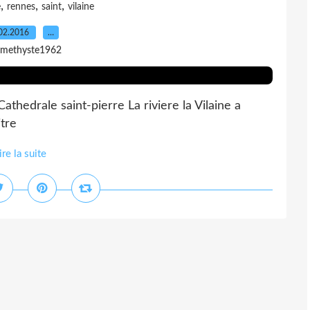
,
,
,
e
rennes
saint
vilaine
02.2016
…
amethyste1962
 Cathedrale saint-pierre La riviere la Vilaine a
tre
ire la suite