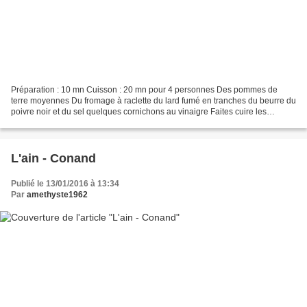
Préparation : 10 mn Cuisson : 20 mn pour 4 personnes Des pommes de
terre moyennes Du fromage à raclette du lard fumé en tranches du beurre du
poivre noir et du sel quelques cornichons au vinaigre Faites cuire les
pommes de terre lavées et non épluchées...
L'ain - Conand
Publié le 13/01/2016 à 13:34
Par
amethyste1962