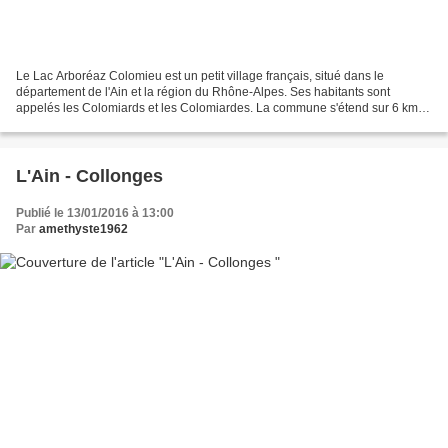
Le Lac Arboréaz Colomieu est un petit village français, situé dans le
département de l'Ain et la région du Rhône-Alpes. Ses habitants sont
appelés les Colomiards et les Colomiardes. La commune s'étend sur 6 km²
et compte 120 habitants depuis le dernier...
L'Ain - Collonges
Publié le 13/01/2016 à 13:00
Par
amethyste1962