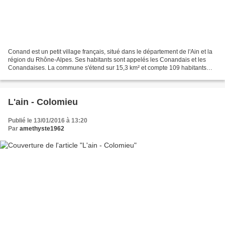
Conand est un petit village français, situé dans le département de l'Ain et la
région du Rhône-Alpes. Ses habitants sont appelés les Conandais et les
Conandaises. La commune s'étend sur 15,3 km² et compte 109 habitants
depuis le dernier recensement de...
L'ain - Colomieu
Publié le 13/01/2016 à 13:20
Par
amethyste1962