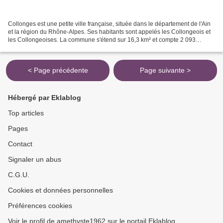
Collonges est une petite ville française, située dans le département de l'Ain
et la région du Rhône-Alpes. Ses habitants sont appelés les Collongeois et
les Collongeoises. La commune s'étend sur 16,3 km² et compte 2 093
habitants depuis le dernier recensement...
< Page précédente
Page suivante >
Hébergé par Eklablog
Top articles
Pages
Contact
Signaler un abus
C.G.U.
Cookies et données personnelles
Préférences cookies
Voir le profil de amethyste1962 sur le portail Eklablog