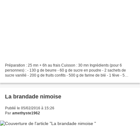
Préparation : 25 mn + 6h au frais Cuisson : 30 mn Ingrédients (pour 6
personnes) : - 130 g de beurre - 60 g de sucre en poudre - 2 sachets de
sucre vanillé - 200 g de fruits confits - 500 g de farine de blé - 1 fève - 5
jaunes d'oeuf - 1 cuillère à café...
La brandade nimoise
Publié le 05/02/2016 à 15:26
Par
amethyste1962