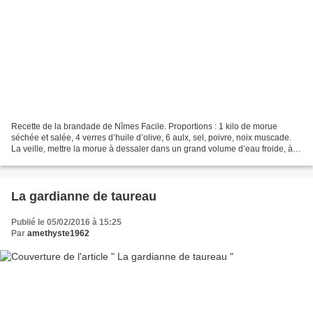
Recette de la brandade de Nîmes Facile. Proportions : 1 kilo de morue
séchée et salée, 4 verres d’huile d’olive, 6 aulx, sel, poivre, noix muscade.
La veille, mettre la morue à dessaler dans un grand volume d’eau froide, à
renouveler plusieurs fois. Mettre...
La gardianne de taureau
Publié le 05/02/2016 à 15:25
Par
amethyste1962