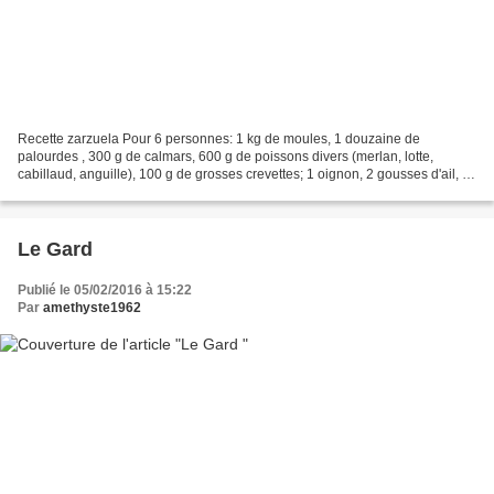
Recette zarzuela Pour 6 personnes: 1 kg de moules, 1 douzaine de
palourdes , 300 g de calmars, 600 g de poissons divers (merlan, lotte,
cabillaud, anguille), 100 g de grosses crevettes; 1 oignon, 2 gousses d'ail, 1
poivron, 2 c à soupe d'huile, sel, poivre,...
Le Gard
Publié le 05/02/2016 à 15:22
Par
amethyste1962