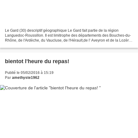
Le Gard (30) descriptif géographique Le Gard fait partie de la région
Languedoc-Roussillon. Il est limitrophe des départements des Bouches-du-
Rhône, de l'Ardèche, du Vaucluse, de l'Hérault,de l' Aveyron et de la Lozère.
Son point culminant est le mont...
bientot l'heure du repas!
Publié le 05/02/2016 à 15:19
Par
amethyste1962