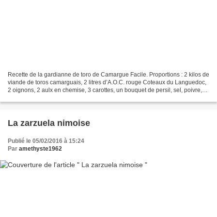
Recette de la gardianne de toro de Camargue Facile. Proportions : 2 kilos de
viande de toros camarguais, 2 litres d’A.O.C. rouge Coteaux du Languedoc,
2 oignons, 2 aulx en chemise, 3 carottes, un bouquet de persil, sel, poivre,
thym, laurier, romarin....
La zarzuela nimoise
Publié le 05/02/2016 à 15:24
Par
amethyste1962