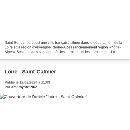
Saint-Genest-Lerpt est une ville française située dans le département de la
Loire et la région d'Auvergne-Rhône-Alpes (anciennement région Rhône-
Alpes). Ses habitants sont appelés les Lerptiens et les Lerptiennes. La
commune s'étend sur 12,7 km² et compte...
Loire - Saint-Galmier
Publié le 12/02/2024 à 11:09
Par
amethyste1962