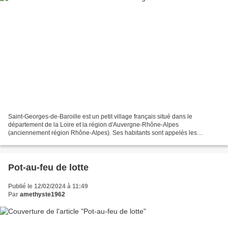
Saint-Georges-de-Baroille est un petit village français situé dans le
département de la Loire et la région d'Auvergne-Rhône-Alpes
(anciennement région Rhône-Alpes). Ses habitants sont appelés les
Baroliens et les Baroliennes. La commune s'étend sur 15,2...
Pot-au-feu de lotte
Publié le 12/02/2024 à 11:49
Par
amethyste1962