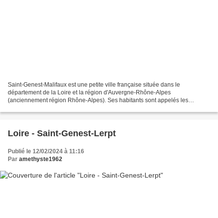
Saint-Genest-Malifaux est une petite ville française située dans le
département de la Loire et la région d'Auvergne-Rhône-Alpes
(anciennement région Rhône-Alpes). Ses habitants sont appelés les
Genésiens et les Genésiennes. La commune s'étend sur 47,1...
Loire - Saint-Genest-Lerpt
Publié le 12/02/2024 à 11:16
Par
amethyste1962