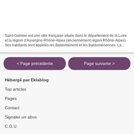
Saint-Galmier est une ville française située dans le département de la Loire
et la région d'Auvergne-Rhône-Alpes (anciennement région Rhône-Alpes).
Ses habitants sont appelés les Baldomériens et les Baldomériennes. La
commune s'étend sur 19,5 km² et compte...
< Page précédente
Page suivante >
Hébergé par Eklablog
Top articles
Pages
Contact
Signaler un abus
C.G.U.