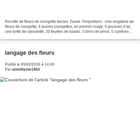
Recette de fleurs de courgette farcies. Facile. Proportions : Une vingtaine de
fleurs de courgette, 4 jeunes courgettes, un poivron rouge, 5 gousses d’ail,
une botte de ciboulette, 20 feuilles de basilic, 5 brins de persil, 5 cuillères à
soupe de chapelure,...
langage des fleurs
Publié le 05/02/2016 à 14:45
Par
amethyste1962