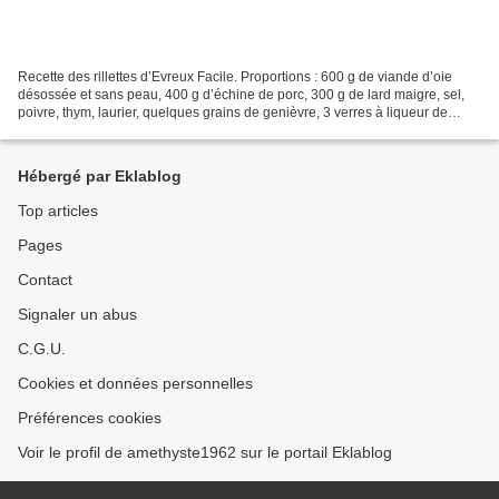
Recette des rillettes d’Evreux Facile. Proportions : 600 g de viande d’oie
désossée et sans peau, 400 g d’échine de porc, 300 g de lard maigre, sel,
poivre, thym, laurier, quelques grains de genièvre, 3 verres à liqueur de
calva, 2 verres de cidre. Hacher...
Hébergé par Eklablog
Top articles
Pages
Contact
Signaler un abus
C.G.U.
Cookies et données personnelles
Préférences cookies
Voir le profil de amethyste1962 sur le portail Eklablog