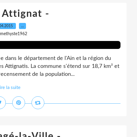
 Attignat -
04.2015
…
amethyste1962
uée dans le département de l'Ain et la région du
es Attignatis. La commune s'étend sur 18,7 km² et
recensement de la population...
ire la suite
agé-la-Ville -