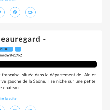
ire la suite
Beauregard -
04.2015
…
amethyste1962
ançaise, située dans le département de l'Ain et
rive gauche de la Saône. il se niche sur une petite
Le chateau
ire la suite