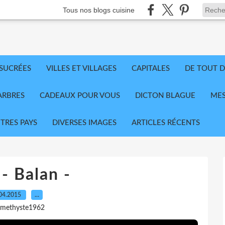
Tous nos blogs cuisine
 SUCRÉES
VILLES ET VILLAGES
CAPITALES
DE TOUT D
ARBRES
CADEAUX POUR VOUS
DICTON BLAGUE
MES
TRES PAYS
DIVERSES IMAGES
ARTICLES RÉCENTS
 - Balan -
04.2015
…
amethyste1962