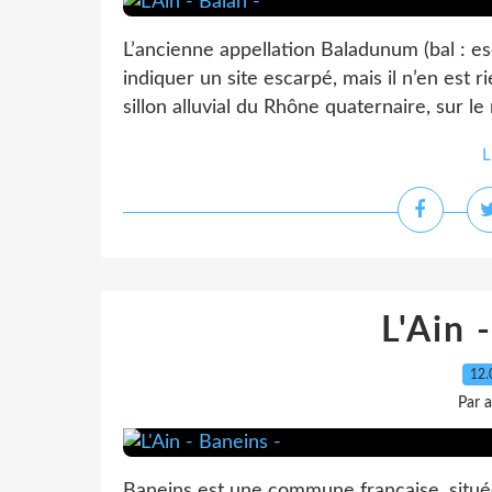
L’ancienne appellation Baladunum (bal : 
indiquer un site escarpé, mais il n’en est 
sillon alluvial du Rhône quaternaire, sur le 
L
L'Ain 
12.
Par 
Baneins est une commune française, située