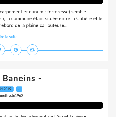
escarpement et dunum : forteresse) semble
rien, la commune étant située entre la Cotière et le
rebord de la plaine caillouteuse...
ire la suite
- Baneins -
04.2015
…
amethyste1962
 dans le département de l'Ain et la région