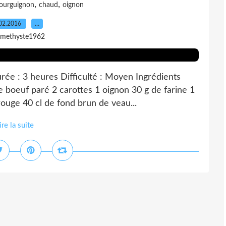
,
,
ourguignon
chaud
oignon
02.2016
…
amethyste1962
ée : 3 heures Difficulté : Moyen Ingrédients
 boeuf paré 2 carottes 1 oignon 30 g de farine 1
rouge 40 cl de fond brun de veau...
ire la suite