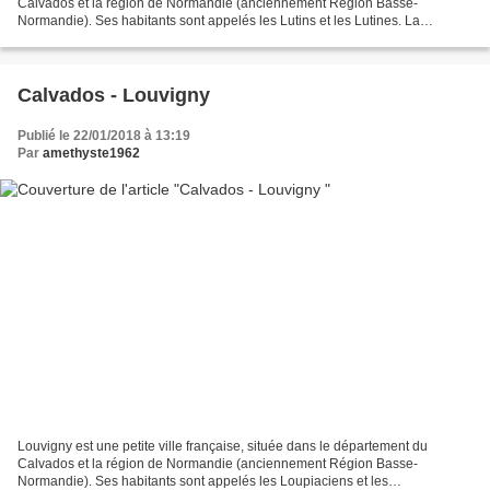
Calvados et la région de Normandie (anciennement Région Basse-
Normandie). Ses habitants sont appelés les Lutins et les Lutines. La
commune s'étend sur 3,6 km² et compte 3 214 habitants...
Calvados - Louvigny
Publié le 22/01/2018 à 13:19
Par
amethyste1962
Louvigny est une petite ville française, située dans le département du
Calvados et la région de Normandie (anciennement Région Basse-
Normandie). Ses habitants sont appelés les Loupiaciens et les