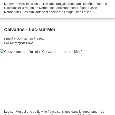
Magny-en-Bessin est un petit village français, situé dans le département du
Calvados et la région de Normandie (anciennement Région Basse-
Normandie). Ses habitants sont appelés les Magnusiens et les
Magnusiennes. La commune s'étend sur 4,4 km² et compte...
Calvados - Luc-sur-Mer
Publié le 22/01/2018 à 13:57
Par
amethyste1962
Luc-sur-Mer est une petite ville française, située dans le département du