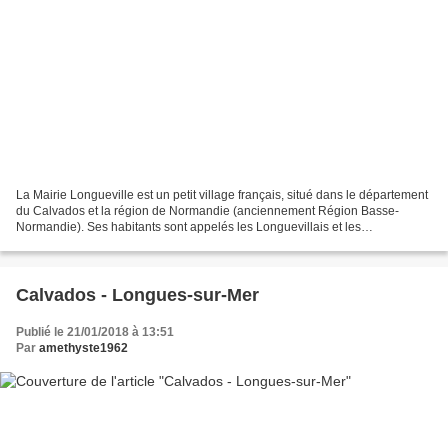
La Mairie Longueville est un petit village français, situé dans le département
du Calvados et la région de Normandie (anciennement Région Basse-
Normandie). Ses habitants sont appelés les Longuevillais et les
Longuevillaises. La commune s'étend sur 6,5...
Calvados - Longues-sur-Mer
Publié le 21/01/2018 à 13:51
Par
amethyste1962