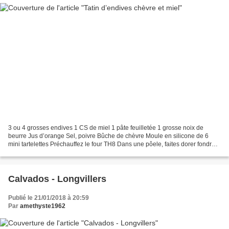
3 ou 4 grosses endives 1 CS de miel 1 pâte feuilletée 1 grosse noix de
beurre Jus d’orange Sel, poivre Bûche de chèvre Moule en silicone de 6
mini tartelettes Préchauffez le four TH8 Dans une pôele, faites dorer fondre
les endives coupées en rondelles...
Calvados - Longvillers
Publié le 21/01/2018 à 20:59
Par
amethyste1962