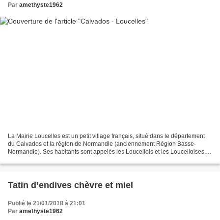
Par
amethyste1962
La Mairie Loucelles est un petit village français, situé dans le département
du Calvados et la région de Normandie (anciennement Région Basse-
Normandie). Ses habitants sont appelés les Loucellois et les Loucelloises.
La commune s'étend sur 3,1 km² et...
Tatin d’endives chèvre et miel
Publié le 21/01/2018 à 21:01
Par
amethyste1962