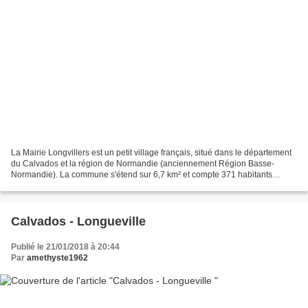
La Mairie Longvillers est un petit village français, situé dans le département
du Calvados et la région de Normandie (anciennement Région Basse-
Normandie). La commune s'étend sur 6,7 km² et compte 371 habitants
depuis le dernier recensement de la population...
Calvados - Longueville
Publié le 21/01/2018 à 20:44
Par
amethyste1962