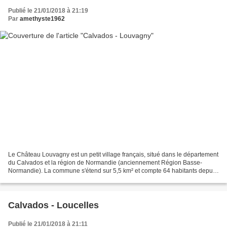
Publié le 21/01/2018 à 21:19
Par
amethyste1962
Le Château Louvagny est un petit village français, situé dans le département
du Calvados et la région de Normandie (anciennement Région Basse-
Normandie). La commune s'étend sur 5,5 km² et compte 64 habitants depuis
le dernier recensement de la population...
Calvados - Loucelles
Publié le 21/01/2018 à 21:11