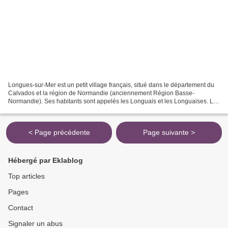
Longues-sur-Mer est un petit village français, situé dans le département du
Calvados et la région de Normandie (anciennement Région Basse-
Normandie). Ses habitants sont appelés les Longuais et les Longuaises. La
commune s'étend sur 12,3 km² et compte...
< Page précédente
Page suivante >
Hébergé par Eklablog
Top articles
Pages
Contact
Signaler un abus