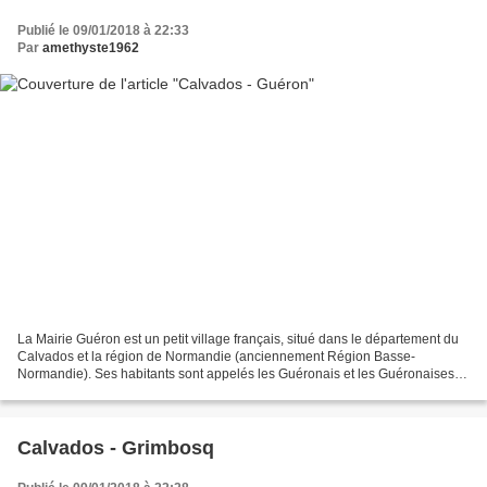
Publié le 09/01/2018 à 22:33
Par
amethyste1962
La Mairie Guéron est un petit village français, situé dans le département du
Calvados et la région de Normandie (anciennement Région Basse-
Normandie). Ses habitants sont appelés les Guéronais et les Guéronaises.
La commune s'étend sur 5,3 km² et compte...
Calvados - Grimbosq