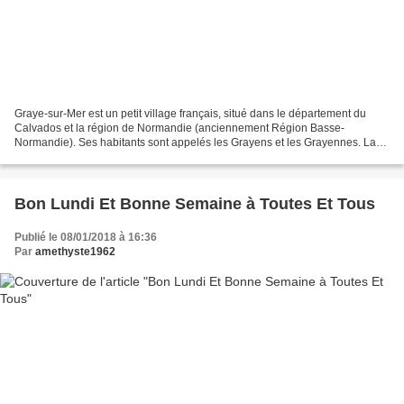
Graye-sur-Mer est un petit village français, situé dans le département du
Calvados et la région de Normandie (anciennement Région Basse-
Normandie). Ses habitants sont appelés les Grayens et les Grayennes. La
commune s'étend sur 6,5 km² et compte 641 habitants...
Bon Lundi Et Bonne Semaine à Toutes Et Tous
Publié le 08/01/2018 à 16:36
Par
amethyste1962