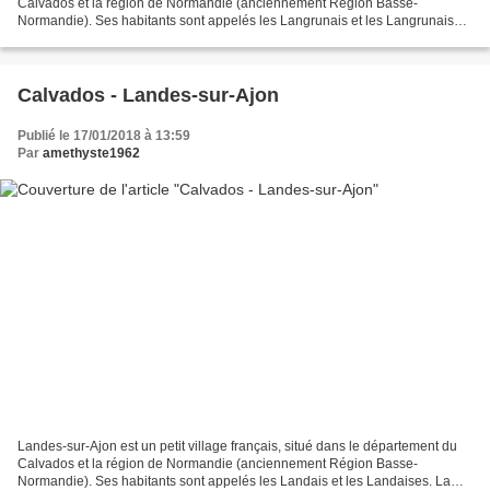
Calvados et la région de Normandie (anciennement Région Basse-
Normandie). Ses habitants sont appelés les Langrunais et les Langrunaises.
La commune s'étend sur 4,7 km² et compte 1...
Calvados - Landes-sur-Ajon
Publié le 17/01/2018 à 13:59
Par
amethyste1962
Landes-sur-Ajon est un petit village français, situé dans le département du
Calvados et la région de Normandie (anciennement Région Basse-
Normandie). Ses habitants sont appelés les Landais et les Landaises. La