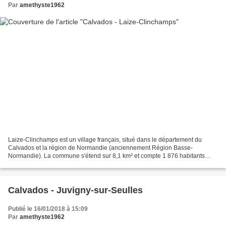
Par
amethyste1962
Laize-Clinchamps est un village français, situé dans le département du
Calvados et la région de Normandie (anciennement Région Basse-
Normandie). La commune s'étend sur 8,1 km² et compte 1 876 habitants
depuis le dernier recensement de la population datant...
Calvados - Juvigny-sur-Seulles
Publié le 16/01/2018 à 15:09
Par
amethyste1962