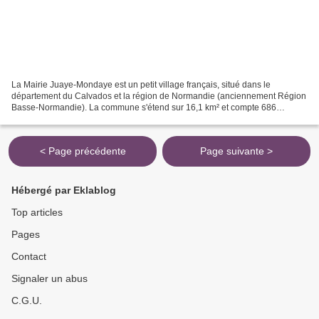
La Mairie Juaye-Mondaye est un petit village français, situé dans le
département du Calvados et la région de Normandie (anciennement Région
Basse-Normandie). La commune s'étend sur 16,1 km² et compte 686
habitants depuis le dernier recensement de la population...
< Page précédente
Page suivante >
Hébergé par Eklablog
Top articles
Pages
Contact
Signaler un abus
C.G.U.