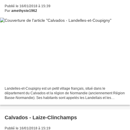
Publié le 16/01/2018 à 15:39
Par
amethyste1962
Landelles-et-Coupigny est un petit village français, situé dans le
département du Calvados et la région de Normandie (anciennement Région
Basse-Normandie). Ses habitants sont appelés les Landellais et les
Landellaises. La commune s'étend sur 24,7 km²...
Calvados - Laize-Clinchamps
Publié le 16/01/2018 à 15:19