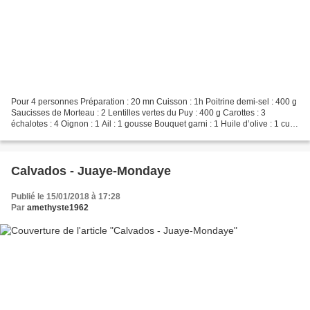
Pour 4 personnes Préparation : 20 mn Cuisson : 1h Poitrine demi-sel : 400 g
Saucisses de Morteau : 2 Lentilles vertes du Puy : 400 g Carottes : 3
échalotes : 4 Oignon : 1 Ail : 1 gousse Bouquet garni : 1 Huile d’olive : 1 cuil.
à soupe Clous de girofle...
Calvados - Juaye-Mondaye
Publié le 15/01/2018 à 17:28
Par
amethyste1962