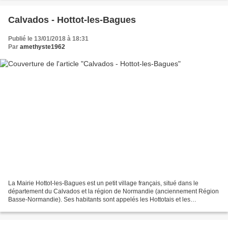
Calvados - Hottot-les-Bagues
Publié le 13/01/2018 à 18:31
Par
amethyste1962
La Mairie Hottot-les-Bagues est un petit village français, situé dans le
département du Calvados et la région de Normandie (anciennement Région
Basse-Normandie). Ses habitants sont appelés les Hottotais et les
Hottotaises. La commune s'étend sur 8,4 km²...