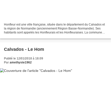
Honfleur est une ville française, située dans le département du Calvados et
la région de Normandie (anciennement Région Basse-Normandie). Ses
habitants sont appelés les Honfleurais et les Honfleuraises. La commune
s'étend sur 13,7 km² et compte 7 668...
Calvados - Le Hom
Publié le 12/01/2018 à 18:09
Par
amethyste1962