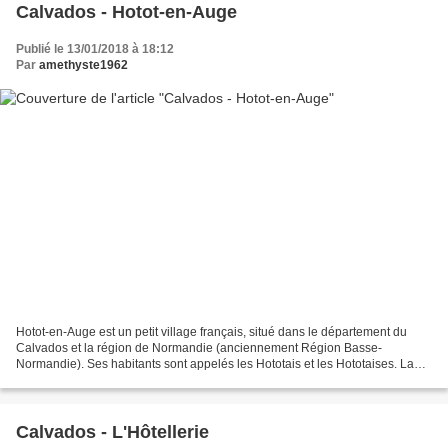
Calvados - Hotot-en-Auge
Publié le 13/01/2018 à 18:12
Par
amethyste1962
Hotot-en-Auge est un petit village français, situé dans le département du
Calvados et la région de Normandie (anciennement Région Basse-
Normandie). Ses habitants sont appelés les Hototais et les Hototaises. La
commune s'étend sur 24,1 km² et compte 316...
Calvados - L'Hôtellerie