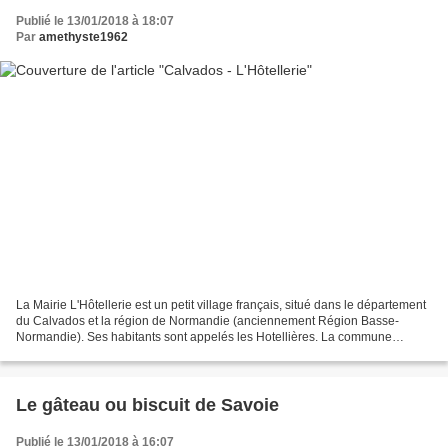
Publié le 13/01/2018 à 18:07
Par
amethyste1962
La Mairie L'Hôtellerie est un petit village français, situé dans le département
du Calvados et la région de Normandie (anciennement Région Basse-
Normandie). Ses habitants sont appelés les Hotellières. La commune
s'étend sur 5,7 km² et compte 325 habitants...
Le gâteau ou biscuit de Savoie
Publié le 13/01/2018 à 16:07