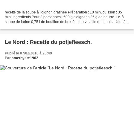
recette de la soupe à l'oignon gratinée Préparation : 10 min, cuisson : 35
min. Ingrédients Pour 3 personnes : 500 g d'oignons 25 g de beurre 1 c. à
soupe de farine 0,75 l de bouillon de bœuf ou de volaille (on peut la faire à
l'eau simple, mais c'est...
Le Nord : Recette du potjefleesch.
Publié le 07/02/2016 à 20:49
Par
amethyste1962