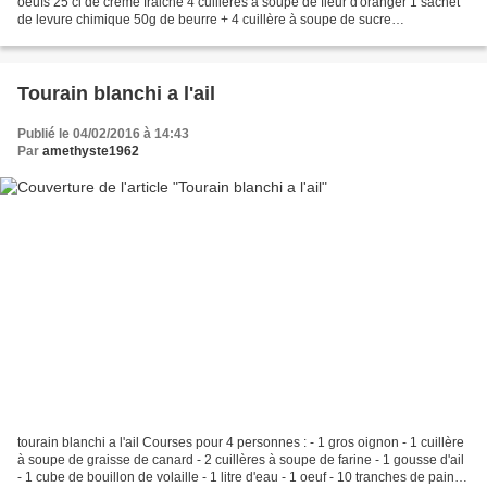
oeufs 25 cl de creme fraiche 4 cuilleres à soupe de fleur d'oranger 1 sachet
de levure chimique 50g de beurre + 4 cuillère à soupe de sucre
PREPARATION 1 Mélanger les oeufs et le sucre....
Tourain blanchi a l'ail
Publié le 04/02/2016 à 14:43
Par
amethyste1962
tourain blanchi a l'ail Courses pour 4 personnes : - 1 gros oignon - 1 cuillère
à soupe de graisse de canard - 2 cuillères à soupe de farine - 1 gousse d'ail
- 1 cube de bouillon de volaille - 1 litre d'eau - 1 oeuf - 10 tranches de pain