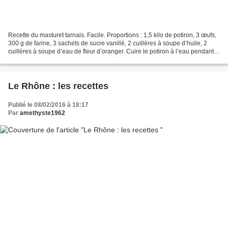
Recette du masturet tarnais. Facile. Proportions : 1,5 kilo de potiron, 3 œufs,
300 g de farine, 3 sachets de sucre vanillé, 2 cuillères à soupe d’huile, 2
cuillères à soupe d’eau de fleur d’oranger. Cuire le potiron à l’eau pendant
un quart d’heure....
Le Rhône : les recettes
Publié le 08/02/2016 à 18:17
Par
amethyste1962