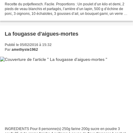
Recette du potjefleesch. Facile. Proportions : Un poulet d’un kilo et demi, 2
pieds de veau blanchis et partagés, l’arrière d’un lapin, 500 g d’échine de
porc, 3 oignons, 10 échalotes, 3 gousses d’ail, un bouquet garni, un verre de
vinaigre, un litre...
La fougasse d'aigues-mortes
Publié le 05/02/2016 à 15:32
Par
amethyste1962
INGREDIENTS Pour 8 personne(s) 250g farine 200g sucre en poudre 3