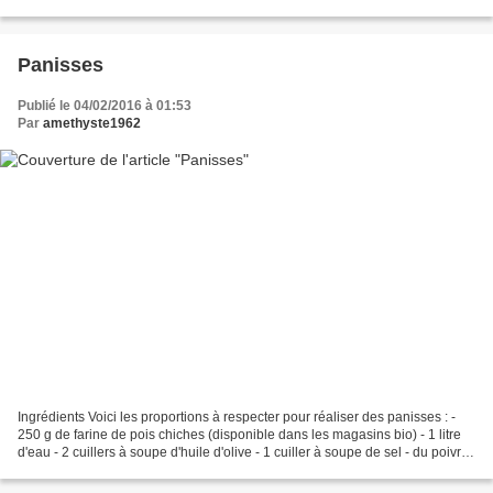
rassis - 100...
Panisses
Publié le 04/02/2016 à 01:53
Par
amethyste1962
Ingrédients Voici les proportions à respecter pour réaliser des panisses : -
250 g de farine de pois chiches (disponible dans les magasins bio) - 1 litre
d'eau - 2 cuillers à soupe d'huile d'olive - 1 cuiller à soupe de sel - du poivre
mélangez tous les...