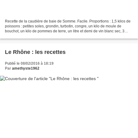
Recette de la caudière de baie de Somme. Facile. Proportions : 1,5 kilos de
poissons : petites soles, grondin, turbotin, congre, un kilo de moule de
bouchot, un kilo de pommes de terre, un litre et demi de vin blanc sec, 3
oignons, 3 gousses d’ail, thym,...
Le Rhône : les recettes
Publié le 08/02/2016 à 18:19
Par
amethyste1962