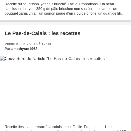
Recette du saucisson lyonnais brioché. Facile. Proportions : Un beau
saucisson de Lyon, 350 g de pâte briochée non sucrée, une carotte, un
bouquet garni, un ail, un oignon piqué d’un clou de girofle, un quart de litre
de vin blanc sec, sel, poivre. Un...
Le Pas-de-Calais : les recettes
Publié le 08/02/2016 à 12:38
Par
amethyste1962
Recette des maquereaux à la calaisienne. Facile. Proportions : Une