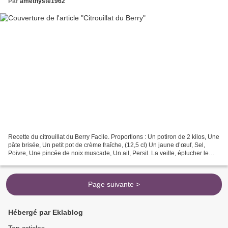
Par
amethyste1962
Recette du citrouillat du Berry Facile. Proportions : Un potiron de 2 kilos, Une
pâte brisée, Un petit pot de crème fraîche, (12,5 cl) Un jaune d’œuf, Sel,
Poivre, Une pincée de noix muscade, Un ail, Persil. La veille, éplucher le
potiron et le couper...
Page suivante >
Hébergé par Eklablog