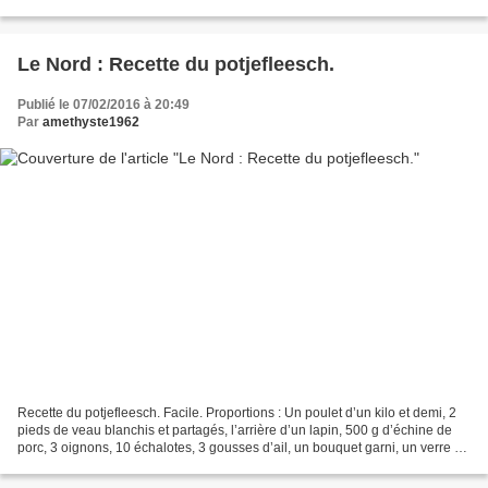
Délayer la levure...
Le Nord : Recette du potjefleesch.
Publié le 07/02/2016 à 20:49
Par
amethyste1962
Recette du potjefleesch. Facile. Proportions : Un poulet d’un kilo et demi, 2
pieds de veau blanchis et partagés, l’arrière d’un lapin, 500 g d’échine de
porc, 3 oignons, 10 échalotes, 3 gousses d’ail, un bouquet garni, un verre de
vinaigre, un litre...