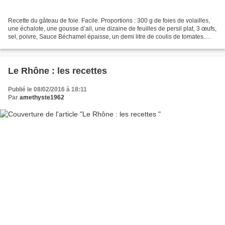
Recette du gâteau de foie. Facile. Proportions : 300 g de foies de volailles,
une échalote, une gousse d’ail, une dizaine de feuilles de persil plat, 3 œufs,
sel, poivre, Sauce Béchamel épaisse, un demi litre de coulis de tomates.
Eplucher l’ail et l’échalote....
Le Rhône : les recettes
Publié le 08/02/2016 à 18:11
Par
amethyste1962