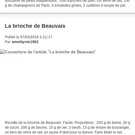
douzaine de petits maquereaux, Trois tranches de pain, Un verre de lait, 150
g de champignons de Paris, 4 échalotes grises, 2 cuillères à soupe de persil
ciselé, un œuf, 60 g de beurre...
La brioche de Beauvais
Publié le 07/02/2016 à 21:17
Par
amethyste1962
Recette de la brioche de Beauvais. Facile. Proportions : 250 g de farine, 30 g
de sucre, 200 g de beurre, 10 g de sel, 3 oeufs, 15 g de levure de boulanger,
un tiers de verre de lait, un jaune d’œuf pour la dorure. Faire tiédir le lait.