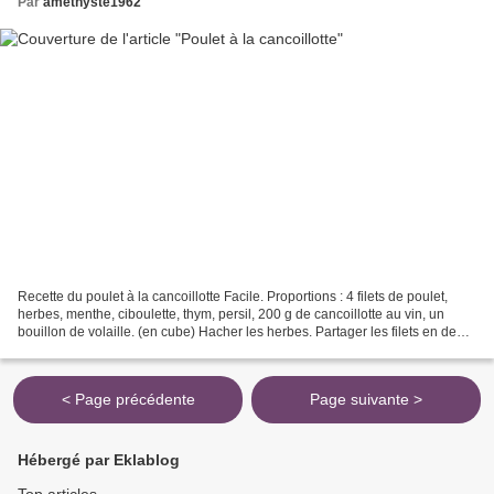
Par
amethyste1962
Recette du poulet à la cancoillotte Facile. Proportions : 4 filets de poulet,
herbes, menthe, ciboulette, thym, persil, 200 g de cancoillotte au vin, un
bouillon de volaille. (en cube) Hacher les herbes. Partager les filets en deux
et farcir avec les...
< Page précédente
Page suivante >
Hébergé par Eklablog