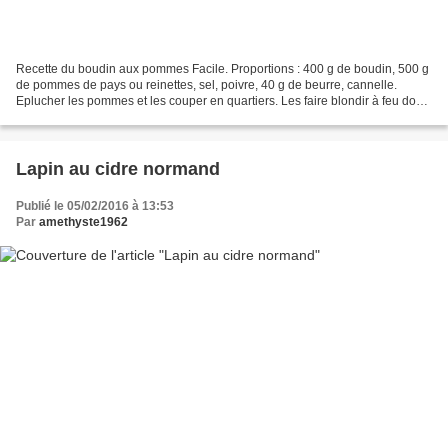
Recette du boudin aux pommes Facile. Proportions : 400 g de boudin, 500 g
de pommes de pays ou reinettes, sel, poivre, 40 g de beurre, cannelle.
Eplucher les pommes et les couper en quartiers. Les faire blondir à feu doux
avec le beurre ; les retourner...
Lapin au cidre normand
Publié le 05/02/2016 à 13:53
Par
amethyste1962