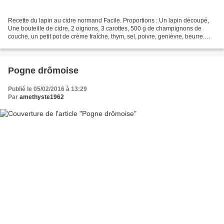
Recette du lapin au cidre normand Facile. Proportions : Un lapin découpé,
Une bouteille de cidre, 2 oignons, 3 carottes, 500 g de champignons de
couche, un petit pot de crème fraîche, thym, sel, poivre, genièvre, beurre.
Faire revenir le lapin et les...
Pogne drômoise
Publié le 05/02/2016 à 13:29
Par
amethyste1962