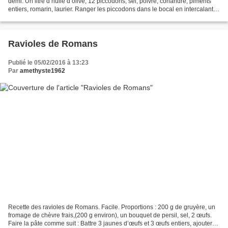
demi. Un litre d’huile d’olive, 12 piccodons, sel, poivre, coriandre, piments
entiers, romarin, laurier. Ranger les piccodons dans le bocal en intercalant
les ingrédients. Couvrir...
Ravioles de Romans
Publié le 05/02/2016 à 13:23
Par
amethyste1962
Recette des ravioles de Romans. Facile. Proportions : 200 g de gruyère, un
fromage de chèvre frais,(200 g environ), un bouquet de persil, sel, 2 œufs.
Faire la pâte comme suit : Battre 3 jaunes d’œufs et 3 œufs entiers, ajouter