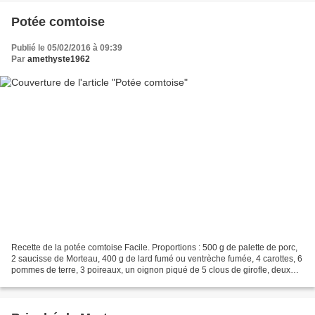
Potée comtoise
Publié le 05/02/2016 à 09:39
Par
amethyste1962
Recette de la potée comtoise Facile. Proportions : 500 g de palette de porc,
2 saucisse de Morteau, 400 g de lard fumé ou ventrèche fumée, 4 carottes, 6
pommes de terre, 3 poireaux, un oignon piqué de 5 clous de girofle, deux
aulx, sel, poivre, un chou...