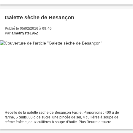
un trait d’huile, un trait...
Galette sèche de Besançon
Publié le 05/02/2016 à 09:40
Par
amethyste1962
Recette de la galette sèche de Besançon Facile. Proportions : 400 g de
farine, 5 œufs, 80 g de sucre, une pincée de sel, 4 cuillères à soupe de
crème fraîche, deux cuillères à soupe d’huile. Plus Beurre et sucre.
Mélanger tous les ingrédients avec les...