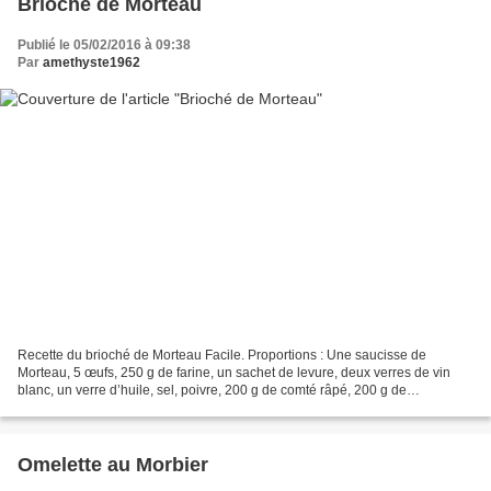
Brioché de Morteau
Publié le 05/02/2016 à 09:38
Par
amethyste1962
Recette du brioché de Morteau Facile. Proportions : Une saucisse de
Morteau, 5 œufs, 250 g de farine, un sachet de levure, deux verres de vin
blanc, un verre d’huile, sel, poivre, 200 g de comté râpé, 200 g de
champignons. Cuire les champignons à la poêle...
Omelette au Morbier